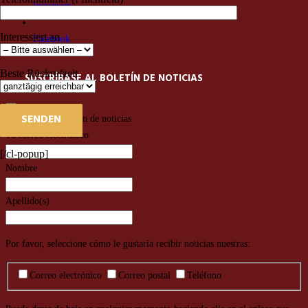
Instagram
Interessiert an
Facebook
Beste Rückrufzeit
SUSCRÍBASE AL BOLETÍN DE NOTICIAS
Suscribirse al boletín de noticias
Tu correo electrónico
[/cl-popup]
Nombre
Apellido(s)
Por favor, seleccione cómo le gustaría recibir noticias nuestras:
Correo electrónico
Correo postal
Teléfono