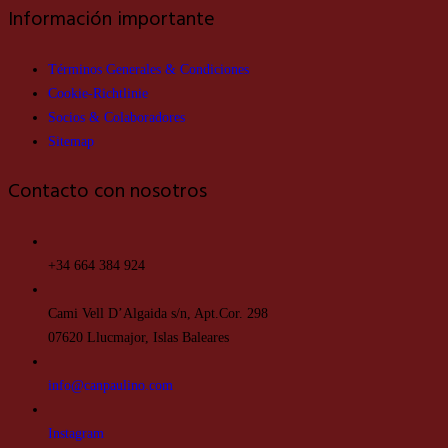
Información importante
Términos Generales & Condiciones
Cookie-Richtlinie
Socios & Colaboradores
Sitemap
Contacto con nosotros
+34 664 384 924
Cami Vell D’Algaida s/n, Apt.Cor. 298
07620 Llucmajor, Islas Baleares
info@canpaulino.com
Instagram