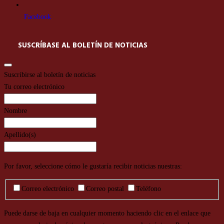
Facebook
SUSCRÍBASE AL BOLETÍN DE NOTICIAS
Suscribirse al boletín de noticias
Tu correo electrónico
Nombre
Apellido(s)
Por favor, seleccione cómo le gustaría recibir noticias nuestras:
Correo electrónico
Correo postal
Teléfono
Puede darse de baja en cualquier momento haciendo clic en el enlace que